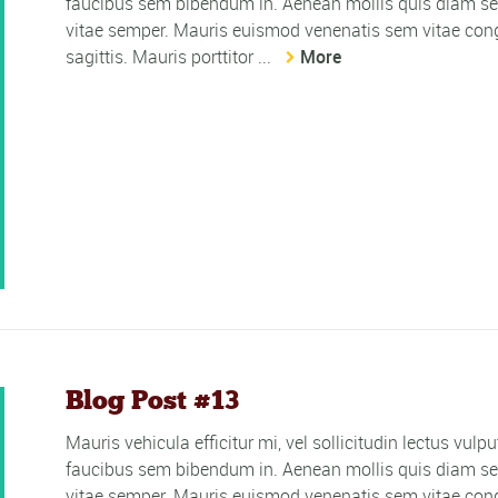
faucibus sem bibendum in. Aenean mollis quis diam sed
vitae semper. Mauris euismod venenatis sem vitae cong
sagittis. Mauris porttitor ...
More
Blog Post #13
Mauris vehicula efficitur mi, vel sollicitudin lectus vulp
faucibus sem bibendum in. Aenean mollis quis diam sed
vitae semper. Mauris euismod venenatis sem vitae cong