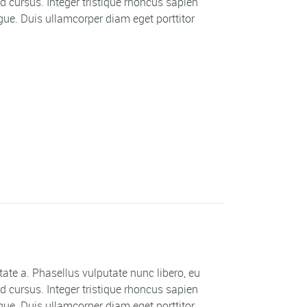
 cursus. Integer tristique rhoncus sapien
ue. Duis ullamcorper diam eget porttitor
utate a. Phasellus vulputate nunc libero, eu
 cursus. Integer tristique rhoncus sapien
ue. Duis ullamcorper diam eget porttitor